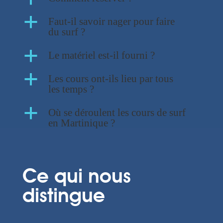
a
Faut-il savoir nager pour faire
du surf ?
a
Le matériel est-il fourni ?
a
Les cours ont-ils lieu par tous
les temps ?
a
Où se déroulent les cours de surf
en Martinique ?
Ce qui nous
distingue