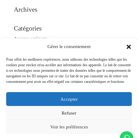
Archives
Catégories
Aucune catégorie
Gérer le consentement
Méta
Pour offrir les meilleures expériences, nous utilisons des technologies telles que les
Connexion
cookies pour stocker et/ou accéder aux informations des appareils. Le fait de consentir
à ces technologies nous permettra de traiter des données telles que le comportement de
Flux des publications
navigation ou les ID uniques sur ce site. Le fait de ne pas consentir ou de retirer son
consentement peut avoir un effet négatif sur certaines caractéristiques et fonctions.
Flux des commentaires
Site de WordPress-FR
Accepter
Refuser
© 2024 Surf Evolution. Tous droits réservés. -
Mentions
Voir les préférences
Légales
/
Politique de confidentialité
- Créé par
Léo