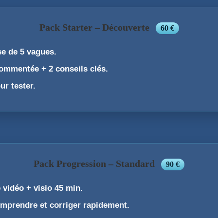
Pack Starter – Découverte
60 €
se de 5 vagues.
ommentée + 2 conseils clés.
ur tester.
Pack Progression – Standard
90 €
 vidéo + visio 45 min.
mprendre et corriger rapidement.