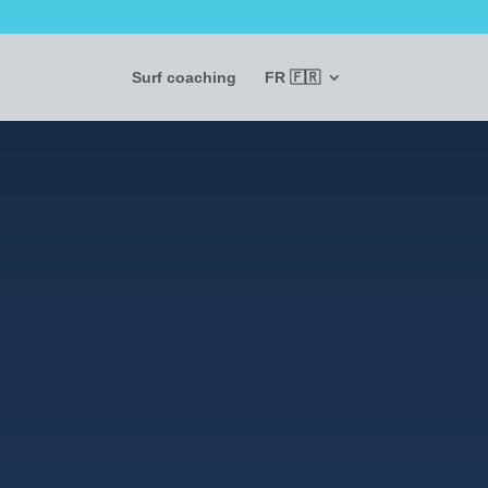
Surf coaching
FR 🇫🇷