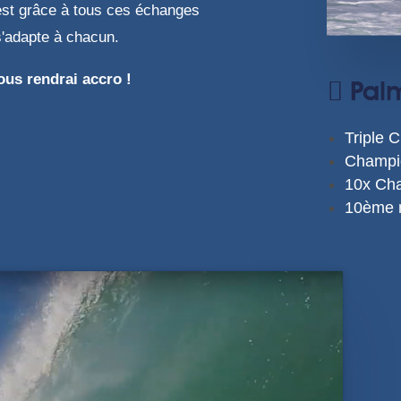
'est grâce à tous ces échanges
s'adapte à chacun.
ous rendrai accro !
Pal
Triple 
Champio
10x Cha
10ème m