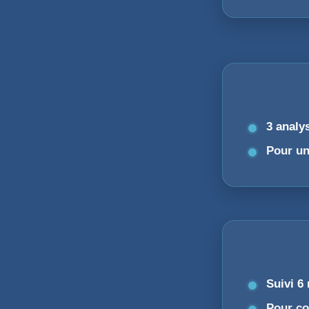
3 analy
Pour un
Suivi 6
Pour co