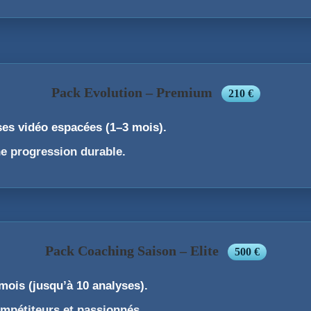
Pack Evolution – Premium
210 €
ses vidéo espacées (1–3 mois).
e progression durable.
Pack Coaching Saison – Elite
500 €
 mois (jusqu’à 10 analyses).
mpétiteurs et passionnés.